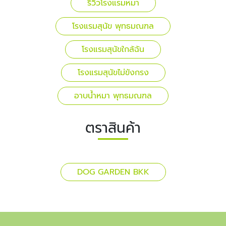
รีวิวโรงแรมหมา
โรงแรมสุนัข พุทธมณฑล
โรงแรมสุนัขใกล้ฉัน
โรงแรมสุนัขไม่ขังกรง
อาบน้ำหมา พุทธมณฑล
ตราสินค้า
DOG GARDEN BKK